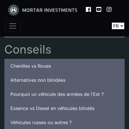
Home
Conseils
Véhicules russes ou autres ?
Conseils
Chenilles vs Roues
Alternatives non blindées
Pourquoi un véhicule des armées de l'Est ?
Essence vs Diesel en véhicules blindés
Véhicules russes ou autres ?