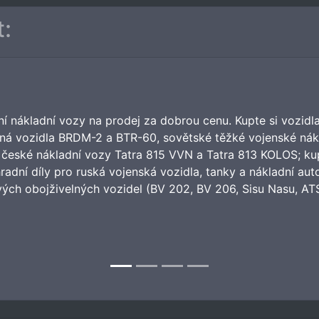
t:
ní nákladní vozy na prodej za dobrou cenu. Kupte si vozidl
něná vozidla BRDM-2 a BTR-60, sovětské těžké vojenské n
české nákladní vozy Tatra 815 VVN a Tatra 813 KOLOS; ku
dní díly pro ruská vojenská vozidla, tanky a nákladní au
vých obojživelných vozidel (BV 202, BV 206, Sisu Nasu, A