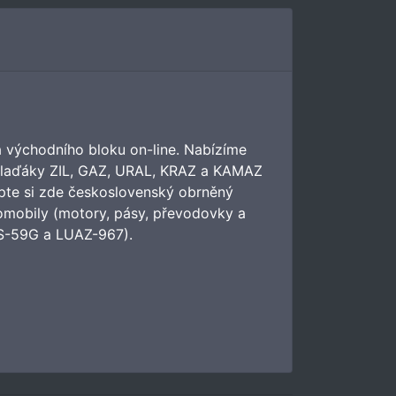
a východního bloku on-line. Nabízíme
áklaďáky ZIL, GAZ, URAL, KRAZ a KAMAZ
pte si zde československý obrněný
tomobily (motory, pásy, převodovky a
TS-59G a LUAZ-967).