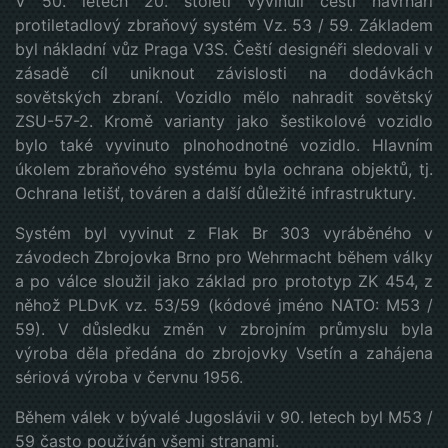
V 50. letech 20. století vyvinuli čeští návrháři
protiletadlový zbraňový systém Vz. 53 / 59. Základem
byl nákladní vůz Praga V3S. Čeští designéři sledovali v
zásadě cíl uniknout závislosti na dodávkách
sovětských zbraní. Vozidlo mělo nahradit sovětský
ZSU-57-2. Kromě varianty jako šestikolové vozidlo
bylo také vyvinuto plnohodnotné vozidlo. Hlavním
úkolem zbraňového systému byla ochrana objektů, tj.
Ochrana letišť, továren a další důležité infrastruktury.
Systém byl vyvinut z Flak Br 303 vyráběného v
závodech Zbrojovka Brno pro Wehrmacht během války
a po válce sloužil jako základ pro prototyp ZK 454, z
něhož PLDvK vz. 53/59 (kódové jméno NATO: M53 /
59). V důsledku změn v zbrojním průmyslu byla
výroba děla předána do zbrojovky Vsetín a zahájena
sériová výroba v červnu 1956.
Během válek v bývalé Jugoslávii v 90. letech byl M53 /
59 často používán všemi stranami.