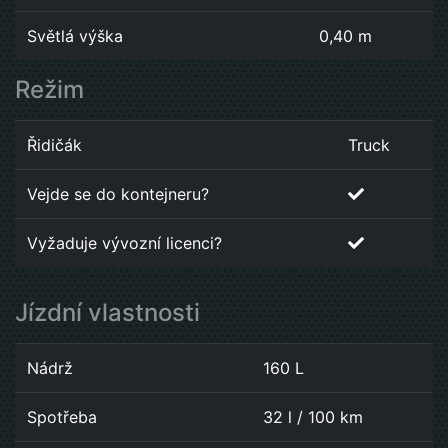
Světlá výška
0,40 m
Režim
Řidičák
Truck
Vejde se do kontejneru?
Vyžaduje vývozní licenci?
Jízdní vlastnosti
Nádrž
160 L
Spotřeba
32 l / 100 km