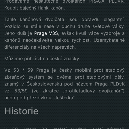
Prodáváme neskutečné dvojkanón PRAGA PLDVK.
Koupit báječný flank-kanón.
Tahle kanónová dvojčata jsou opravdu elegantní.
Vozidlo se stále nese v duchu druhé světové války.
Jeho duší je
Praga V3S
, avšak kvůli váze výzbroje a
kanónů neočekávejte velkou rychlost. Uzamykatelné
diferenciály na všech nápravách.
Můžeme přihlásit na české značky.
Vz 53 / 59 Praga je český mobilní protiletadlový
zbraňový systém se dvěma protiletadlovými děly,
známý v Československu pod názvem Praga PLDvK
vz. 53/59 (ve zkratce „protiletadlový dvojkanón“)
nebo pod přezdívkou „Ještěrka“.
Historie